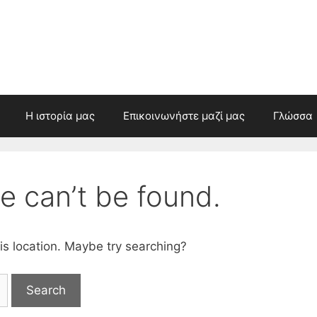
Η ιστορία μας
Επικοινωνήστε μαζί μας
Γλώσσα
e can’t be found.
his location. Maybe try searching?