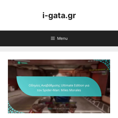
Skip
to
i-gata.gr
content
Menu