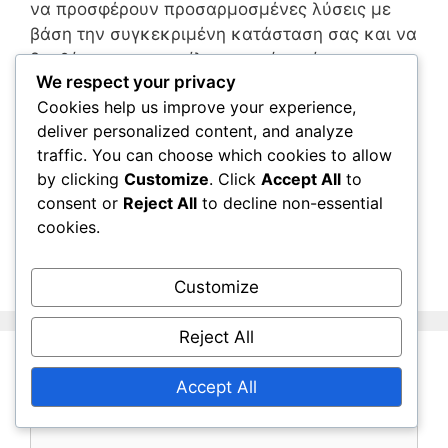
να προσφέρουν προσαρμοσμένες λύσεις με
βάση την συγκεκριμένη κατάσταση σας και να
βοηθήσουν στην επίλυση τυχόν επίμονων
We respect your privacy
προβλημάτων συνδεσιμότητας.
Cookies help us improve your experience,
deliver personalized content, and analyze
Categories
Αναβαθμίσεις Ultimate Edition
traffic. You can choose which cookies to allow
Spider-Man: Miles Morales Μπόνους
by clicking
Customize
. Click
Accept All
to
consent or
Reject All
to decline non-essential
Χαρακτηριστικά
cookies.
Spider-Man: Miles Morales Ultimate Edition
Επιλογές Αναβάθμισης
Customize
Reject All
Leave a Comment
Accept All
Comment