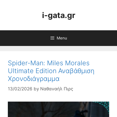
Skip
to
i-gata.gr
content
Menu
Spider-Man: Miles Morales
Ultimate Edition Αναβάθμιση
Χρονοδιάγραμμα
13/02/2026
by
Ναθαναήλ Πιρς