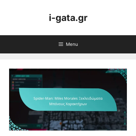
Skip
to
i-gata.gr
content
Menu