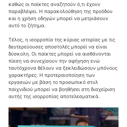
καθώς οι παίκτες αναζητούν ό,τι έχουν
παραβλέψει. Η παρακολούθηση της προόδου
και η χρήση οδηγών μπορεί να μετριάσουν
αυτό το ζήτημα.
Τέλος, η ισορροπία της κύριας ιστορίας με τις
δευτερεύουσες αποστολές μπορεί να είναι
δύσκολη. Οι παίκτες μπορεί να αισθάνονται
πίεση να συνεχίσουν την αφήγηση ενώ
ταυτόχρονα θέλουν να ξεκλειδώσουν μπόνους
χαρακτήρες. Η προτεραιοποίηση των
εργασιών με βάση το προσωπικό στυλ
παιχνιδιού μπορεί να βοηθήσει στη διαχείριση
αυτής της ισορροπίας αποτελεσματικά.