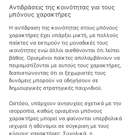
Αντιδράσεις της κοινότητας για τους
μπόνους χαρακτήρες
Η αντίδραση της κοινότητας στους μπόνους
χαρακτήρες έχει υπάρξει μικτή, με πολλούς
παίκτες να εκτιμούν τις μοναδικές τους
ικανότητες ενώ άλλοι αισθάνονται ότι λείπει
βάθος. Ορισμένοι παίκτες απολαμβάνουν να
πειραματίζονται με αυτούς τους χαρακτήρες,
διαπιστώνοντας ότι οι ξεχωριστές τους
δυνάμεις μπορούν να οδηγήσουν σε
δημιουργικές στρατηγικές παιχνιδιού.
Ωστόσο, υπάρχουν ανησυχίες σχετικά με την
ισορροπία, καθώς ορισμένοι μπόνους
χαρακτήρες μπορεί να φαίνονται υπερβολικά
ισχυροί ή αδύναμοι σε σύγκριση με τους
κύριους χαρακτήρες. Συνολικά, η