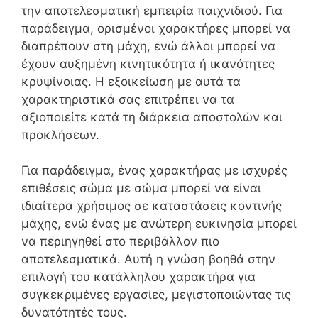
την αποτελεσματική εμπειρία παιχνιδιού. Για
παράδειγμα, ορισμένοι χαρακτήρες μπορεί να
διαπρέπουν στη μάχη, ενώ άλλοι μπορεί να
έχουν αυξημένη κινητικότητα ή ικανότητες
κρυψίνοιας. Η εξοικείωση με αυτά τα
χαρακτηριστικά σας επιτρέπει να τα
αξιοποιείτε κατά τη διάρκεια αποστολών και
προκλήσεων.
Για παράδειγμα, ένας χαρακτήρας με ισχυρές
επιθέσεις σώμα με σώμα μπορεί να είναι
ιδιαίτερα χρήσιμος σε καταστάσεις κοντινής
μάχης, ενώ ένας με ανώτερη ευκινησία μπορεί
να περιηγηθεί στο περιβάλλον πιο
αποτελεσματικά. Αυτή η γνώση βοηθά στην
επιλογή του κατάλληλου χαρακτήρα για
συγκεκριμένες εργασίες, μεγιστοποιώντας τις
δυνατότητές τους.