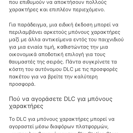
που επιθυμούν να αποκτήσουν πολλούς
χαρακτήρες και επιπλέον περιεχόμενο.
Για παράδειγμα, μια ειδική έκδοση μπορεί να
περιλαμβάνει αρκετούς μπόνους χαρακτήρες
μαζί με άλλα αντικείμενα εντός του παιχνιδιού
για μια ενιαία τιμή, καθιστώντας την μια
οικονομικά αποδοτική επιλογή για τους
θαυμαστές της σειράς. Πάντα συγκρίνετε τα
κόστη του αυτόνομου DLC με τις προσφορές
πακέτου για να βρείτε την καλύτερη
προσφορά.
Πού να αγοράσετε DLC για μπόνους
χαρακτήρες
Το DLC για μπόνους χαρακτήρες μπορεί να
αγοραστεί μέσω διαφόρων πλατφορμών,