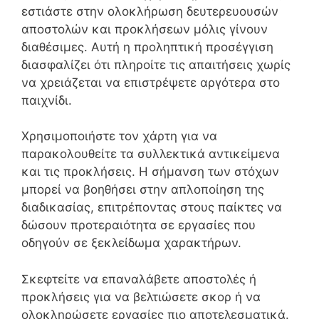
εστιάστε στην ολοκλήρωση δευτερευουσών
αποστολών και προκλήσεων μόλις γίνουν
διαθέσιμες. Αυτή η προληπτική προσέγγιση
διασφαλίζει ότι πληροίτε τις απαιτήσεις χωρίς
να χρειάζεται να επιστρέψετε αργότερα στο
παιχνίδι.
Χρησιμοποιήστε τον χάρτη για να
παρακολουθείτε τα συλλεκτικά αντικείμενα
και τις προκλήσεις. Η σήμανση των στόχων
μπορεί να βοηθήσει στην απλοποίηση της
διαδικασίας, επιτρέποντας στους παίκτες να
δώσουν προτεραιότητα σε εργασίες που
οδηγούν σε ξεκλείδωμα χαρακτήρων.
Σκεφτείτε να επαναλάβετε αποστολές ή
προκλήσεις για να βελτιώσετε σκορ ή να
ολοκληρώσετε εργασίες πιο αποτελεσματικά.