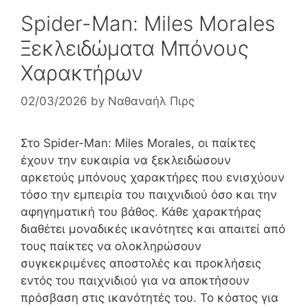
Spider-Man: Miles Morales
Ξεκλειδώματα Μπόνους
Χαρακτήρων
02/03/2026
by
Ναθαναήλ Πιρς
Στο Spider-Man: Miles Morales, οι παίκτες
έχουν την ευκαιρία να ξεκλειδώσουν
αρκετούς μπόνους χαρακτήρες που ενισχύουν
τόσο την εμπειρία του παιχνιδιού όσο και την
αφηγηματική του βάθος. Κάθε χαρακτήρας
διαθέτει μοναδικές ικανότητες και απαιτεί από
τους παίκτες να ολοκληρώσουν
συγκεκριμένες αποστολές και προκλήσεις
εντός του παιχνιδιού για να αποκτήσουν
πρόσβαση στις ικανότητές του. Το κόστος για