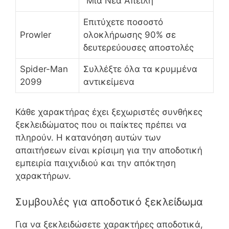
“Μια Νέα Απειλή”
Επιτύχετε ποσοστό
Prowler
ολοκλήρωσης 90% σε
δευτερεύουσες αποστολές
Spider-Man
Συλλέξτε όλα τα κρυμμένα
2099
αντικείμενα
Κάθε χαρακτήρας έχει ξεχωριστές συνθήκες
ξεκλειδώματος που οι παίκτες πρέπει να
πληρούν. Η κατανόηση αυτών των
απαιτήσεων είναι κρίσιμη για την αποδοτική
εμπειρία παιχνιδιού και την απόκτηση
χαρακτήρων.
Συμβουλές για αποδοτικό ξεκλείδωμα
Για να ξεκλειδώσετε χαρακτήρες αποδοτικά,