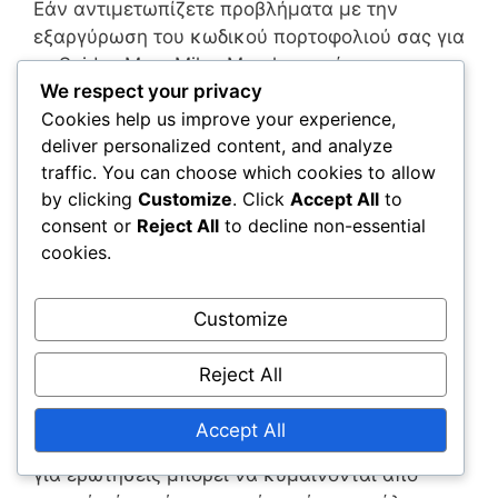
Εάν αντιμετωπίζετε προβλήματα με την
εξαργύρωση του κωδικού πορτοφολιού σας για
το Spider-Man: Miles Morales, υπάρχουν
We respect your privacy
αρκετοί πόροι διαθέσιμοι για να σας
Cookies help us improve your experience,
βοηθήσουν. Η επίσημη υποστήριξη πελατών
deliver personalized content, and analyze
και τα φόρουμ της κοινότητας είναι εξαιρετικά
traffic. You can choose which cookies to allow
σημεία εκκίνησης για την επίλυση κοινών
by clicking
Customize
. Click
Accept All
to
προβλημάτων.
consent or
Reject All
to decline non-essential
cookies.
Επίσημοι πόροι υποστήριξης πελατών
Η επίσημη ιστοσελίδα υποστήριξης πελατών
Customize
είναι ο κύριος πόρος για την αντιμετώπιση
προβλημάτων με κωδικούς πορτοφολιού. Εδώ
Reject All
μπορείτε να βρείτε συχνές ερωτήσεις, οδηγούς
επίλυσης προβλημάτων και άμεσες επιλογές
Accept All
υποστήριξης. Συνήθως, οι χρόνοι απόκρισης
για ερωτήσεις μπορεί να κυμαίνονται από