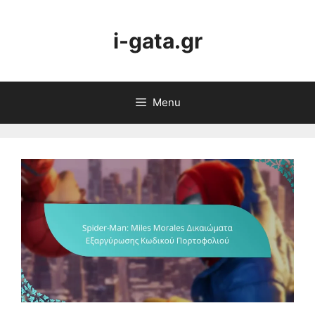
Skip
to
i-gata.gr
content
Menu